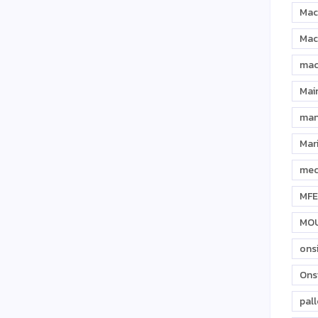
Mac
Mac
mac
Mai
man
Mar
mec
MFE
MO
ons
Ons
pall