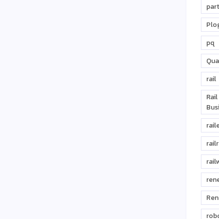
par
Plo
pq
Qua
rail
Rai
Bus
rail
rail
rail
ren
Ren
rob