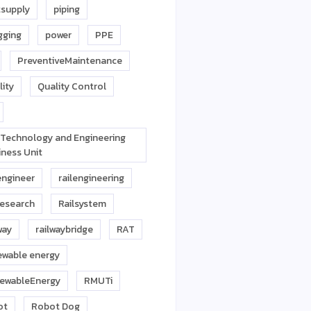
tsupply
piping
gging
power
PPE
PreventiveMaintenance
lity
Quality Control
l Technology and Engineering
iness Unit
engineer
railengineering
research
Railsystem
way
railwaybridge
RAT
ewable energy
ewableEnergy
RMUTi
ot
Robot Dog