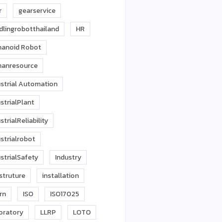
r
gearservice
dlingrobotthailand
HR
anoid Robot
anresource
ustrial Automation
strialPlant
strialReliability
strialrobot
strialSafety
Industry
struture
installation
rn
ISO
ISO17025
oratory
LLRP
LOTO