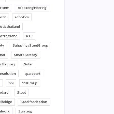
otarm
robotengineering
otic
robotics
oticthailand
otthailand
RTE
ety
SahaviriyaSteelGroup
inar
Smart Factory
rtfactory
Solar
arsolution
sparepart
SSI
SSIGroup
ndard
Steel
elbridge
Steelfabrication
elwork
Strategy