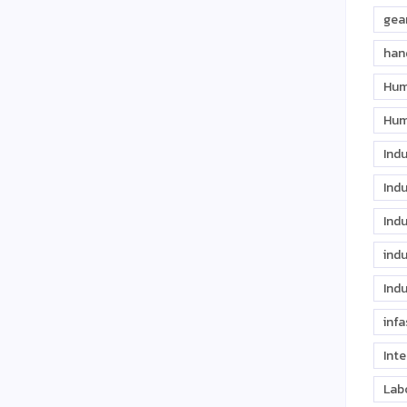
gea
han
Hum
Hum
Ind
Indu
Indu
indu
Indu
infa
Inte
Lab