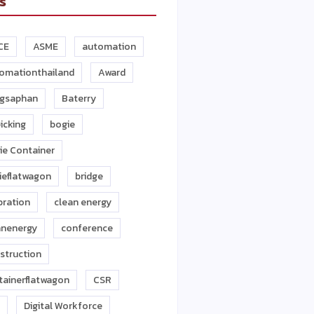
s
CE
ASME
automation
omationthailand
Award
gsaphan
Baterry
icking
bogie
ie Container
ieflatwagon
bridge
bration
clean energy
anenergy
conference
struction
tainerflatwagon
CSR
Digital Workforce