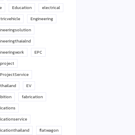
e
Education
electrical
tricvehicle
Engineering
ineeringsolution
ineeringthaialnd
ineeringwork
EPC
project
ProjectService
thailand
EV
bition
fabrication
ications
icationservice
icationthailand
flatwagon