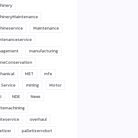
hinery
hineryMaintenance
hineservice
Maintenance
ntenanceservice
agement
manufacturing
ineConservation
hanical
MET
mfe
 Service
mining
Motor
U
NDE
News
itemachining
iteservice
overhaul
etizer
palletizerrobot