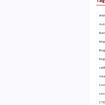
Tag
#W
Aut
Ban
binp
Bog
bog
cali
cle
Con
con
CTE