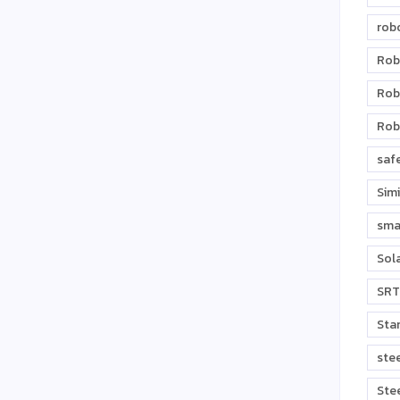
rob
Rob
Rob
Rob
saf
Sim
sma
Sol
SRT
Sta
ste
Ste