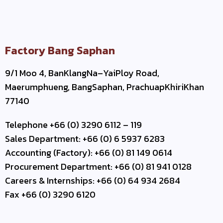
Factory Bang Saphan
9/1 Moo 4, BanKlangNa–YaiPloy Road,
Maerumphueng, BangSaphan, PrachuapKhiriKhan
77140
Telephone +66 (0) 3290 6112 – 119
Sales Department: +66 (0) 6 5937 6283
Accounting (Factory): +66 (0) 81 149 0614
Procurement Department: +66 (0) 81 941 0128
Careers & Internships: +66 (0) 64 934 2684
Fax +66 (0) 3290 6120