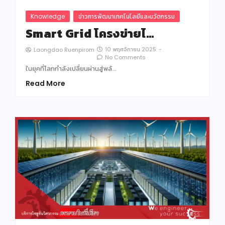
Knowledge
ข่าวการพัฒนาเทคโนโลยีและนวัตกรรม
Smart Grid โครงข่ายไ…
10 พฤศจิกายน 2025
-
Laongdao Ruenpirom
No Comments
ในยุคที่โลกกำลังเปลี่ยนผ่านสู่พลั…
Read More