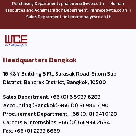
Purchasing Department : phaiboono@wce.co.th | Human
Resources and Administration Department : hrmwce@wce.co.th |
Sales Department : international@wce.co.th
Headquarters Bangkok
16 K&Y Building 5 Fl., Surasak Road, Silom Sub-
District, Bangrak District, Bangkok, 10500
Sales Department: +66 (0) 6 5937 6283
Accounting (Bangkok): +66 (0) 81 986 7190
Procurement Department: +66 (0) 81 941 0128
Careers & Internships: +66 (0) 64 934 2684
Fax: +66 (0) 2233 6669