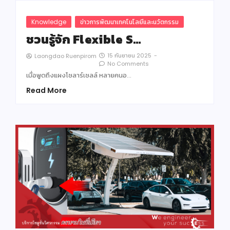
Knowledge
ข่าวการพัฒนาเทคโนโลยีและนวัตกรรม
ชวนรู้จัก Flexible S…
15 กันยายน 2025
-
Laongdao Ruenpirom
No Comments
เมื่อพูดถึงแผงโซลาร์เซลล์ หลายคนอ…
Read More