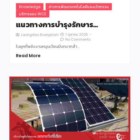
Knowledge
ข่าวการพัฒนาเทคโนโลยีและนวัตกรรม
บริการของ WCE
แนวทางการบำรุงรักษาร…
1 ตุลาคม 2025
-
Laongdao Ruenpirom
No Comments
ในยุคที่พลังงานหมุนเวียนมีบทบาทสำ…
Read More