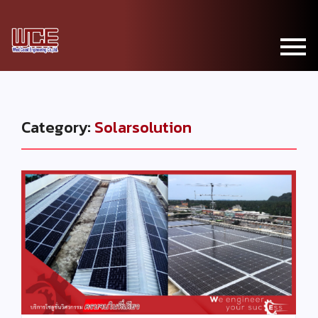
Category:
Solarsolution