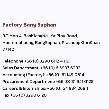
Factory Bang Saphan
9/1 Moo 4, BanKlangNa–YaiPloy Road,
Maerumphueng, BangSaphan, PrachuapKhiriKhan
77140
Telephone +66 (0) 3290 6112 – 119
Sales Department: +66 (0) 6 5937 6283
Accounting (Factory): +66 (0) 81 149 0614
Procurement Department: +66 (0) 81 941 0128
Careers & Internships: +66 (0) 64 934 2684
Fax +66 (0) 3290 6120