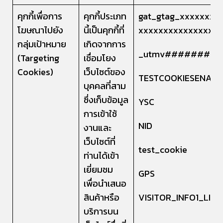
คุกกี้เพื่อการ
คุกกี้ประเภท
gat_gtag_xxxxxxxx
โฆษณาไปยัง
นี้เป็นคุกกี้ที่
xxxxxxxxxxxxxxxx
กลุ่มเป้าหมาย
เกิดจากการ
_utmv#########
(Targeting
เชื่อมโยง
Cookies)
เว็บไซต์ของ
TESTCOOKIESENABL
บุคคลที่สาม
ซึ่งเก็บข้อมูล
YSC
การเข้าใช้
NID
งานและ
เว็บไซต์ที่
test_cookie
ท่านได้เข้า
เยี่ยมชม
GPS
เพื่อนำเสนอ
สินค้าหรือ
VISITOR_INFO1_LIVE
บริการบน