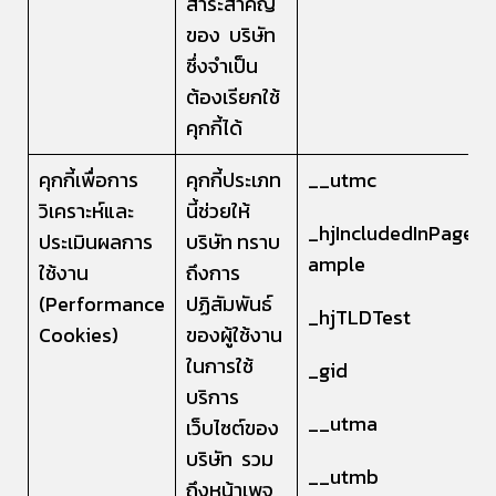
สาระสำคัญ
ของ บริษัท
ซึ่งจำเป็น
ต้องเรียกใช้
คุกกี้ได้
คุกกี้เพื่อการ
คุกกี้ประเภท
__utmc
วิเคราะห์และ
นี้ช่วยให้
_hjIncludedInPagevi
ประเมินผลการ
บริษัท ทราบ
ample
ใช้งาน
ถึงการ
(Performance
ปฏิสัมพันธ์
_hjTLDTest
Cookies)
ของผู้ใช้งาน
ในการใช้
_gid
บริการ
__utma
เว็บไซต์ของ
บริษัท รวม
__utmb
ถึงหน้าเพจ