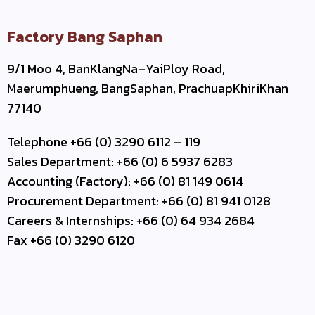
Factory Bang Saphan
9/1 Moo 4, BanKlangNa–YaiPloy Road,
Maerumphueng, BangSaphan, PrachuapKhiriKhan
77140
Telephone +66 (0) 3290 6112 – 119
Sales Department: +66 (0) 6 5937 6283
Accounting (Factory): +66 (0) 81 149 0614
Procurement Department: +66 (0) 81 941 0128
Careers & Internships: +66 (0) 64 934 2684
Fax +66 (0) 3290 6120