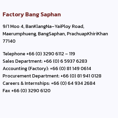
Factory Bang Saphan
9/1 Moo 4, BanKlangNa–YaiPloy Road,
Maerumphueng, BangSaphan, PrachuapKhiriKhan
77140
Telephone +66 (0) 3290 6112 – 119
Sales Department: +66 (0) 6 5937 6283
Accounting (Factory): +66 (0) 81 149 0614
Procurement Department: +66 (0) 81 941 0128
Careers & Internships: +66 (0) 64 934 2684
Fax +66 (0) 3290 6120