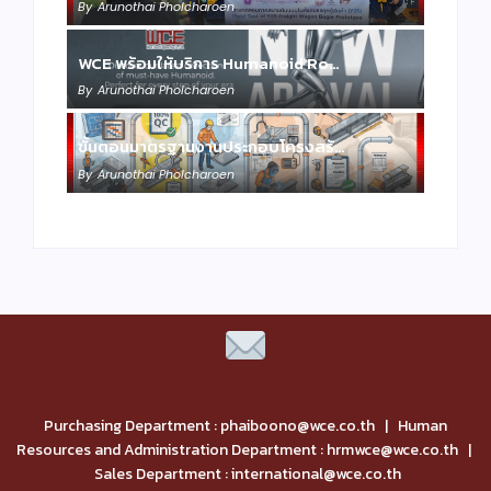
By
Arunothai Pholcharoen
WCE พร้อมให้บริการ Humanoid Ro…
By
Arunothai Pholcharoen
ขั้นตอนมาตรฐานงานประกอบโครงสร้…
By
Arunothai Pholcharoen
Purchasing Department : phaiboono@wce.co.th | Human
Resources and Administration Department : hrmwce@wce.co.th |
Sales Department : international@wce.co.th