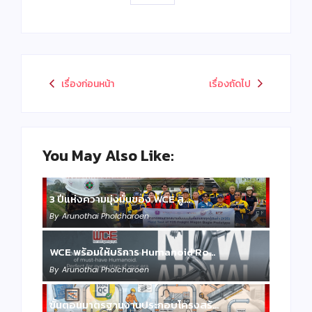
เรื่องก่อนหน้า
เรื่องถัดไป
You May Also Like:
3 ปีแห่งความมุ่งมั่นของ WCE สู…
By
Arunothai Pholcharoen
WCE พร้อมให้บริการ Humanoid Ro…
By
Arunothai Pholcharoen
ขั้นตอนมาตรฐานงานประกอบโครงสร้…