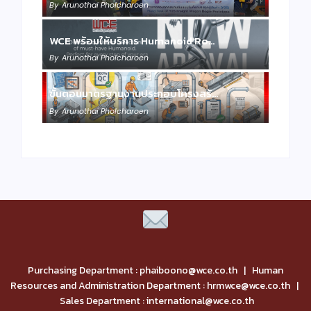
By
Arunothai Pholcharoen
WCE พร้อมให้บริการ Humanoid Ro…
By
Arunothai Pholcharoen
ขั้นตอนมาตรฐานงานประกอบโครงสร้…
By
Arunothai Pholcharoen
Purchasing Department : phaiboono@wce.co.th | Human
Resources and Administration Department : hrmwce@wce.co.th |
Sales Department : international@wce.co.th