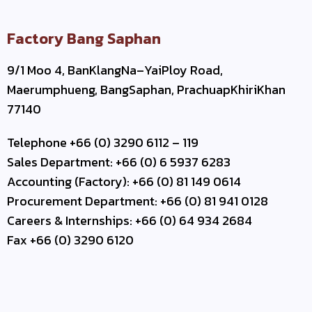
Factory Bang Saphan
9/1 Moo 4, BanKlangNa–YaiPloy Road,
Maerumphueng, BangSaphan, PrachuapKhiriKhan
77140
Telephone +66 (0) 3290 6112 – 119
Sales Department: +66 (0) 6 5937 6283
Accounting (Factory): +66 (0) 81 149 0614
Procurement Department: +66 (0) 81 941 0128
Careers & Internships: +66 (0) 64 934 2684
Fax +66 (0) 3290 6120