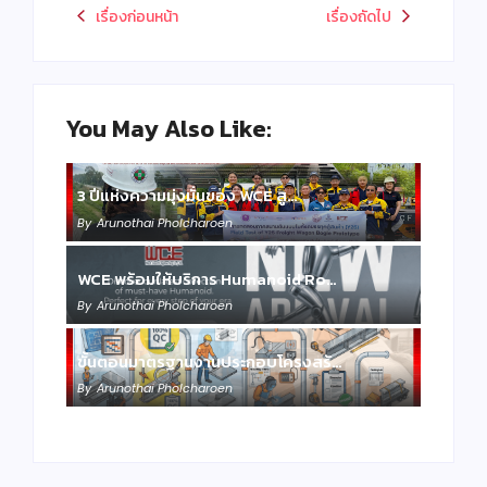
เรื่องก่อนหน้า
เรื่องถัดไป
You May Also Like:
3 ปีแห่งความมุ่งมั่นของ WCE สู…
By
Arunothai Pholcharoen
WCE พร้อมให้บริการ Humanoid Ro…
By
Arunothai Pholcharoen
ขั้นตอนมาตรฐานงานประกอบโครงสร้…
By
Arunothai Pholcharoen