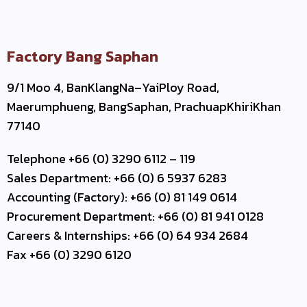
Factory Bang Saphan
9/1 Moo 4, BanKlangNa–YaiPloy Road,
Maerumphueng, BangSaphan, PrachuapKhiriKhan
77140
Telephone +66 (0) 3290 6112 – 119
Sales Department: +66 (0) 6 5937 6283
Accounting (Factory): +66 (0) 81 149 0614
Procurement Department: +66 (0) 81 941 0128
Careers & Internships: +66 (0) 64 934 2684
Fax +66 (0) 3290 6120