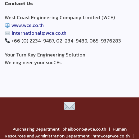
Contact Us
West Coast Engineering Company Limited (WCE)
www.wce.co.th
international@wce.co.th
+66 (0) 2234-9487, 02-234-9489, 065-9376283
Your Turn Key Engineering Solution
We engineer your sucCEs
Purchasing Department : phaiboono@wce.co.th | Human
Resources and Administration Department : hrmwce@wce.co.th |