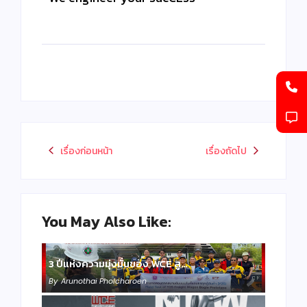
เรื่องก่อนหน้า
เรื่องถัดไป
You May Also Like:
3 ปีแห่งความมุ่งมั่นของ WCE สู…
By
Arunothai Pholcharoen