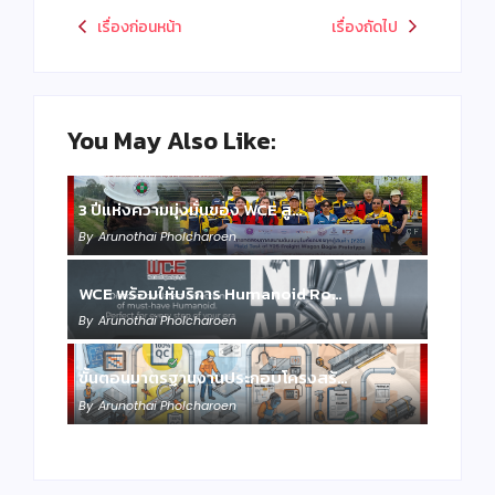
เรื่องก่อนหน้า
เรื่องถัดไป
You May Also Like:
3 ปีแห่งความมุ่งมั่นของ WCE สู…
By
Arunothai Pholcharoen
WCE พร้อมให้บริการ Humanoid Ro…
By
Arunothai Pholcharoen
ขั้นตอนมาตรฐานงานประกอบโครงสร้…
By
Arunothai Pholcharoen