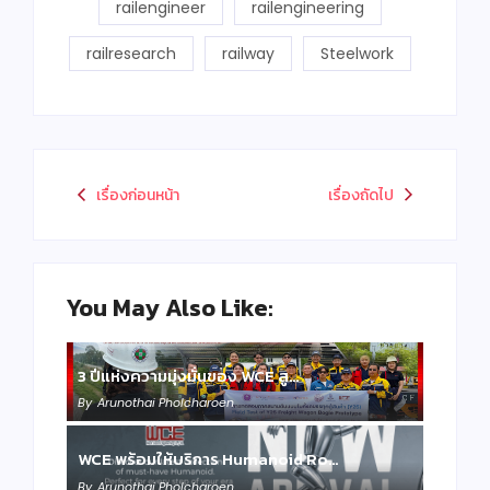
railengineer
railengineering
railresearch
railway
Steelwork
เรื่องก่อนหน้า
เรื่องถัดไป
You May Also Like:
3 ปีแห่งความมุ่งมั่นของ WCE สู…
By
Arunothai Pholcharoen
WCE พร้อมให้บริการ Humanoid Ro…
By
Arunothai Pholcharoen