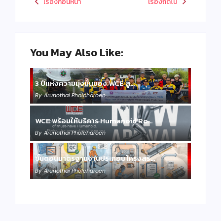
เรื่องก่อนหน้า
เรื่องถัดไป
You May Also Like:
3 ปีแห่งความมุ่งมั่นของ WCE สู…
By
Arunothai Pholcharoen
WCE พร้อมให้บริการ Humanoid Ro…
By
Arunothai Pholcharoen
ขั้นตอนมาตรฐานงานประกอบโครงสร้…
By
Arunothai Pholcharoen